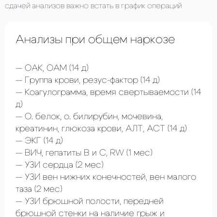
сдачей анализов важно встать в график операций
Анализы при общем наркозе
ОАК, ОАМ
(14 д)
Группа крови, резус-фактор
(14 д)
Коагулограмма, время свертываемости (14
д)
О. белок, о. билирубин, мочевина,
креатинин, глюкоза крови, АЛТ, АСТ
(14 д)
ЭКГ
(14 д)
ВИЧ, гепатиты В и С, RW
(1 мес)
УЗИ сердца
(2 мес)
УЗИ вен нижних конечностей, вен малого
таза
(2 мес)
УЗИ брюшной полости, передней
брюшной стенки на наличие грыж и