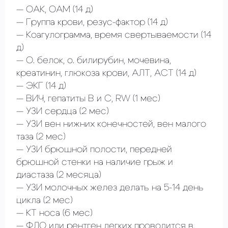
ОАК, ОАМ
(14 д)
Группа крови, резус-фактор
(14 д)
Коагулограмма, время свертываемости (14
д)
О. белок, о. билирубин, мочевина,
креатинин, глюкоза крови, АЛТ, АСТ
(14 д)
ЭКГ
(14 д)
ВИЧ, гепатиты В и С, RW
(1 мес)
УЗИ сердца
(2 мес)
УЗИ вен нижних конечностей, вен малого
таза
(2 мес)
УЗИ брюшной полости, передней
брюшной стенки на наличие грыж и
диастаза
(2 месяца)
УЗИ молочных желез делать на 5-14 день
цикла
(2 мес)
КТ носа
(6 мес)
ФЛО или рентген легких проводится в