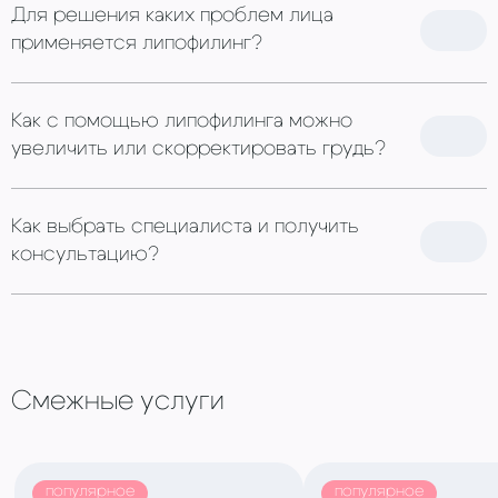
Для решения каких проблем лица
применяется липофилинг?
Как с помощью липофилинга можно
увеличить или скорректировать грудь?
Как выбрать специалиста и получить
консультацию?
Заполнения морщин, начиная от первых
Смежные услуги
признаков старения: горизонтальные
морщины лба, межбровья, появление гусиных
лапок, носогубных складок, марионеточных
линий;
популярное
популярное