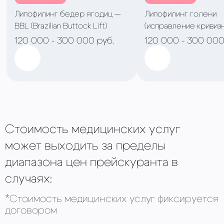
Придания объема впалым скулам,
Липофилинг бедер ягодиц —
Липофилинг голени
периорбитальной области, щекам,
BBL (Brazilian Buttock Lift)
(исправление кривиз
маленький размер груди;
подбородку;
асимметрия грудных желез;
120 000 - 300 000 руб.
120 000 - 300 000
Восстановления контура лица в результате
пороки развития молочных желез, связанные
резкого похудения;
с гипотрофией;
Придания объема губам;
восстановление эластичности кожи в
Устраняет тяжелые последствия угревой
области декольте;
сыпи (шрамов в виде кратеров).
исправление дефектов после проведения
операции с введением имплантатов.
«выращивание» груди после мастэктомии.
Стоимость медицинских услуг
может выходить за пределы
диапазона цен прейскуранта в
случаях:
*Стоимость медицинских услуг фиксируется
договором