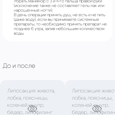
Убрать маникюр с 3 и 4-го пальца правой руки
(исключение также не составляет гель-лак или
нарощенные ногти).
В день операции принять душ, не есть и не пить
(даже воду), если вы принимаете системные
препараты, то необходимо принять препарат не
позднее 6 утра, запив небольшим количеством
воды.
До и после
Липосакция живота,
Липосакция живот
лобка, поясницы,
лобка, поясницы,
коленей, внутр.
коленей, внутр.
бёдер, липофилинг
бёдер, липофилин