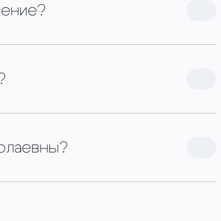
ление?
?
колаевны?