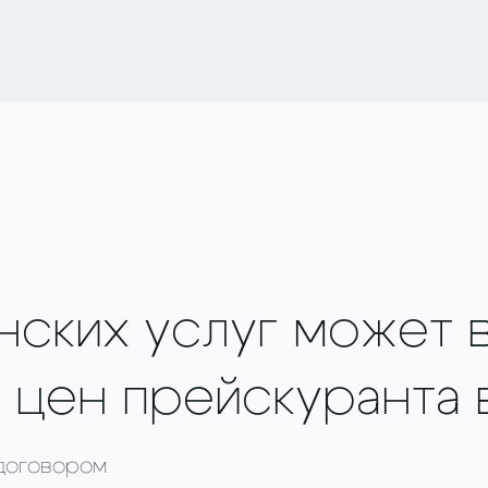
ских услуг может в
 цен прейскуранта в
 договором