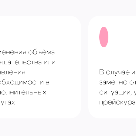
менения объёма
ешательства или
явления
В случае 
обходимости в
заметно о
полнительных
ситуации,
угах
прейскура