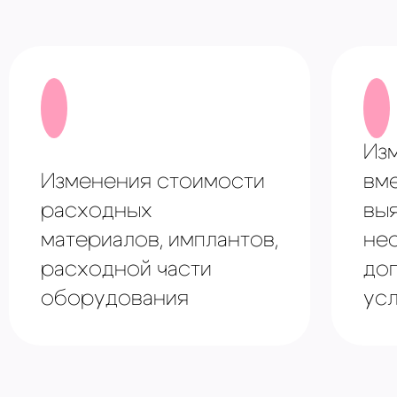
Из
Изменения стоимости
вм
расходных
вы
материалов, имплантов,
не
расходной части
до
оборудования
усл