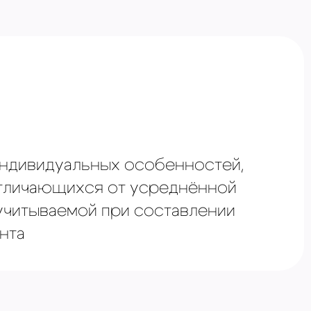
⁠индивидуальных особенностей,
тличающихся от усреднённой
 учитываемой при составлении
нта