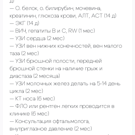
д)
О. белок, о. билирубин, мочевина,
креатинин, глюкоза крови, АЛТ, АСТ
(14 д)
ЭКГ
(14 д)
ВИЧ, гепатиты В и С, RW
(1 мес)
УЗИ сердца
(2 мес)
УЗИ вен нижних конечностей, вен малого
таза
(2 мес)
УЗИ брюшной полости, передней
брюшной стенки на наличие грыж и
диастаза
(2 месяца)
УЗИ молочных желез делать на 5-14 день
цикла
(2 мес)
КТ носа
(6 мес)
ФЛО или рентген легких проводится в
клинике
(6 мес)
Консультация офтальмолога,
внутриглазное давление
(2 мес)