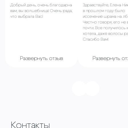
Добрый день, очень благодарна
Здравствуйте, Елена Ни
вам, вы волшебница! Очень рада,
в прошлом году было
что выбрала Вас!
иссечение шрама на лб
Честно говоря, его не 
почти. Все получилось 
хотела, даже волосы ра
Спасибо Вам!
Развернуть отзыв
Развернуть от
Контакты