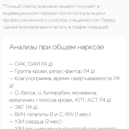
*Точный список анализов пациент получает в
индивидуальном порядке после консультации и
профессионального осмотра специалистом. Перед
сдачей анализов важно встать в график операций
Анализы при общем наркозе
ОАК, ОАМ
(14 д)
Группа крови, резус-фактор
(14 д)
Коагулограмма, время свертываемости (14
д)
О. белок, о. билирубин, мочевина,
креатинин, глюкоза крови, АЛТ, АСТ
(14 д)
ЭКГ
(14 д)
ВИЧ, гепатиты В и С, RW
(1 мес)
УЗИ сердца
(2 мес)