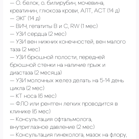
О. белок, о. билирубин, мочевина,
креатинин, глюкоза крови, АЛТ, АСТ
(14 д)
ЭКГ
(14 д)
ВИЧ, гепатиты В и С, RW
(1 мес)
УЗИ сердца
(2 мес)
УЗИ вен нижних конечностей, вен малого
таза
(2 мес)
УЗИ брюшной полости, передней
брюшной стенки на наличие грыж и
диастаза
(2 месяца)
УЗИ молочных желез делать на 5-14 день
цикла
(2 мес)
КТ носа
(6 мес)
ФЛО или рентген легких проводится в
клинике
(6 мес)
Консультация офтальмолога,
внутриглазное давление
(2 мес)
Консультация гинеколога, мазок на флору,