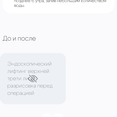
позднее 6 утра, запив небольшим количеством
воды.
До и после
Эндоскопический
лифтинг верхней
трети лица,
разрисовка перед
операцией