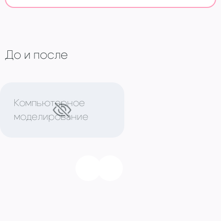
До и после
Компьютерное
моделирование