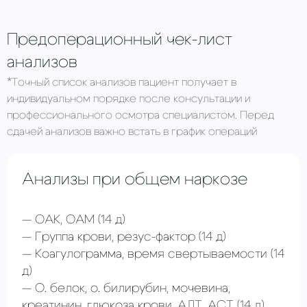
Предоперационный чек-лист
анализов
*Точный список анализов пациент получает в
индивидуальном порядке после консультации и
профессионального осмотра специалистом. Перед
сдачей анализов важно встать в график операций
Анализы при общем наркозе
ОАК, ОАМ
(14 д)
Группа крови, резус-фактор
(14 д)
Коагулограмма, время свертываемости (14
д)
О. белок, о. билирубин, мочевина,
креатинин, глюкоза крови, АЛТ, АСТ
(14 д)