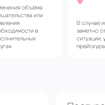
менения объёма
ешательства или
явления
В случае 
обходимости в
заметно о
полнительных
ситуации,
угах
прейскура