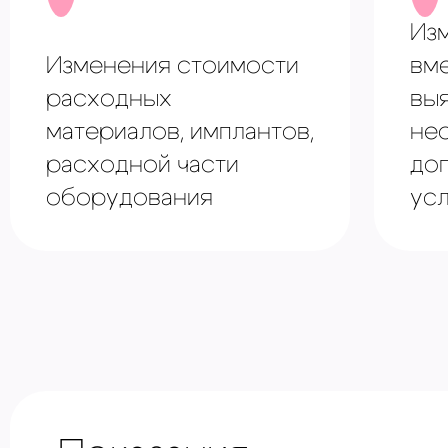
Из
Изменения стоимости
вм
расходных
вы
материалов, имплантов,
не
расходной части
до
оборудования
усл