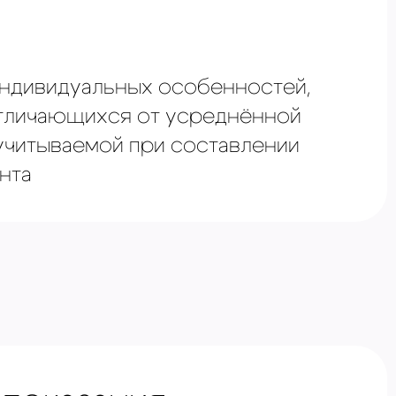
⁠индивидуальных особенностей,
тличающихся от усреднённой
 учитываемой при составлении
нта