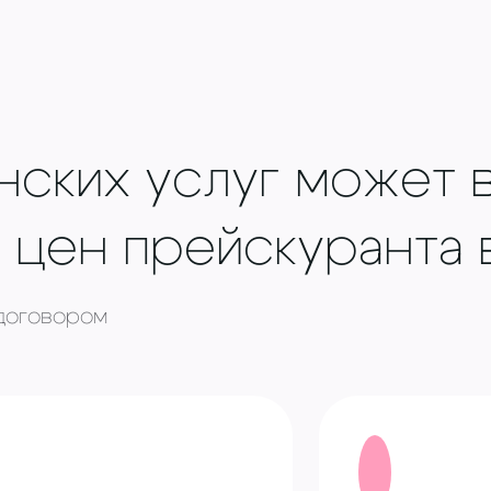
ских услуг может в
 цен прейскуранта в
 договором