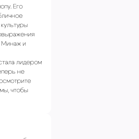
опу. Его
бличное
 культуры
мовыражения
и Минаж и
 стала лидером
еперь не
Посмотрите
мы, чтобы