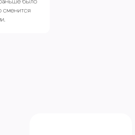
 раньше было
о сменится
и.