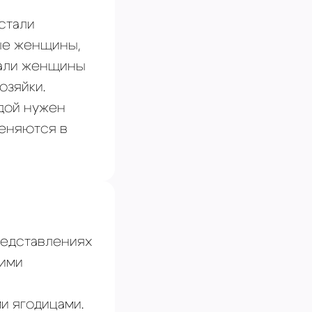
стали
ые женщины,
тали женщины
озяйки.
дой нужен
меняются в
редставлениях
кими
 ягодицами.