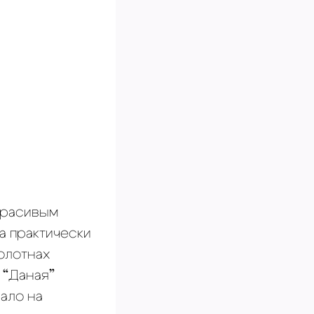
красивым
а практически
полотнах
 “Даная”
ало на