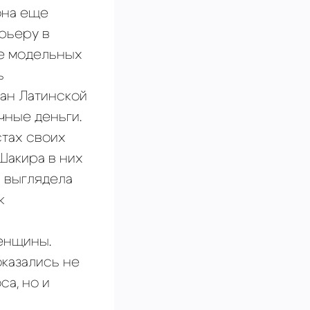
она еще
арьеру в
не модельных
ь
ран Латинской
чные деньги.
стах своих
Шакира в них
а выглядела
к
женщины.
казались не
са, но и