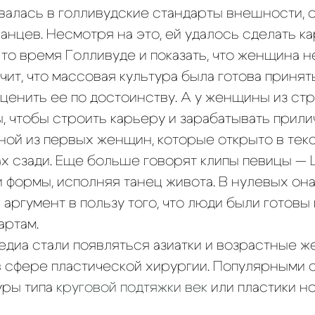
валась в голливудские стандарты внешности, 
анцев. Несмотря на это, ей удалось сделать к
то время Голливуде и показать, что женщина 
чит, что массовая культура была готова принят
енить ее по достоинству. А у женщины из ст
 чтобы строить карьеру и зарабатывать прили
ной из первых женщин, которые открыто в тек
х сзади. Еще больше говорят клипы певицы — 
 формы, исполняя танец живота. В нулевых он
аргумент в пользу того, что люди были готовы 
артам.
едиа стали появляться азиатки и возрастные 
 сфере пластической хирургии. Популярными о
уры типа
круговой подтяжки век
или пластики но