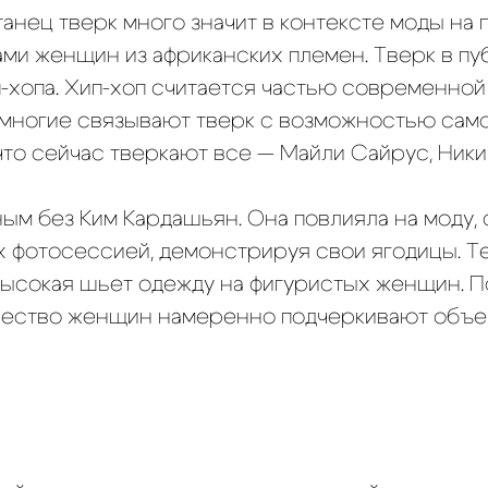
танец тверк много значит в контексте моды на п
ми женщин из африканских племен. Тверк в пу
-хопа. Хип-хоп считается частью современной
 многие связывают тверк с возможностью са
 что сейчас тверкают все — Майли Сайрус, Ник
ным без Ким Кардашьян. Она повлияла на моду,
х фотосессией, демонстрируя свои ягодицы. Т
 высокая шьет одежду на фигуристых женщин. 
чество женщин намеренно подчеркивают объе